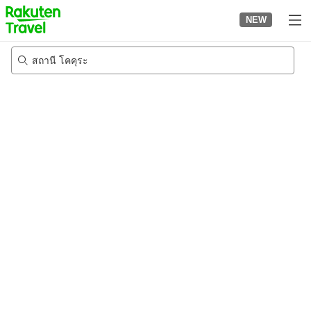
to
NEW
top
page
สถานี โคคุระ
23/8/2026
-
24/8/2026
2
คนต่อห้อง
•
1
ห้อง