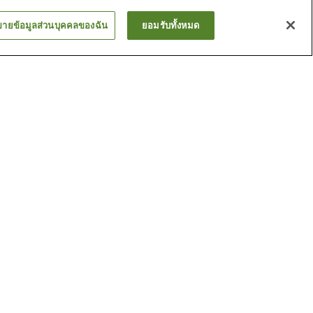
ขายข้อมูลส่วนบุคคลของฉัน
ยอมรับทั้งหมด
สถานี คิวชู เทตสึโด
คิเน็นคัง
สถานี คุโรซากิเอคิ มาเอะ
ดูเพิ่ม
์มึตสึโม
พิพิธภัณฑ์โทรคมนาคมโมจิ
ว
สะพานบลูวิง
ดูเพิ่ม