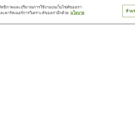
์ประสิทธิภาพและปริมาณการใช้งานบนเว็บไซต์ของเรา
ห้าม
และพาร์ทเนอร์การวิเคราะห์ของเราอีกด้วย
นโยบาย
สถานี คาวาระกูจิ มิฮากิ
สถานี คิคุกาโอกะ
สถานี คิตะกาตะ
โนะ
สถานี คุมานิชิ
สถานี คุสึบาชิ
สถานี คุโรซากิ
ู
พิพิธภัณฑ์ประวัติศาสตร์
พิพิธภัณฑ์ศิลปะคิตะคิวชู
พิพิธภัณฑ์อนุสรณ
การรถไฟคีวชู
โตะ เซโจ
สวนพฤกษศาสตร์ชิราโน
สวนสัตว์อิโตซึ โนะโมริ
สะพานคังมงเคีย
เอะ