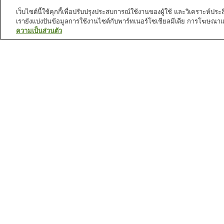
เว็บไซต์นี้ใช้คุกกี้เพื่อปรับปรุงประสบการณ์ใช้งานของผู้ใช้ และวิเคราะห
เรายังแบ่งปันข้อมูลการใช้งานไซต์กับพาร์ทเนอร์โซเชียลมีเดีย การโฆษณา
ความเป็นส่วนตัว
สถานีรถไฟใน
นครคิตาคิวชู
สถานี คันมงไคเคียวเมคาริ
สถานี คาตาโนะ
สถานี คิวชู โคได มาเอะ
สถานี คุซามิ
สถานที่น่าสนใจใน
นครคิตาคิวชู
น้ำตกซุกาโอะ โนะทากิ
พิพิธภัณฑ์การ์ตูน คิตะคิวช
ภููเขาซาราคุระ
ศาลเจ้าเมคาริ