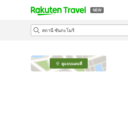
NEW
t
o
p
P
a
g
e
ดูแบบแผนที่
_
s
e
a
r
c
h