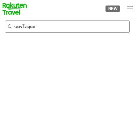
to
NEW
top
page
นครโอมุตะ
21/8/2026
-
22/8/2026
2
คนต่อห้อง
•
1
ห้อง