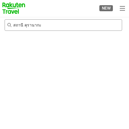
to
NEW
top
page
สถานี คุรานากะ
24/8/2026
-
25/8/2026
2
คนต่อห้อง
•
1
ห้อง