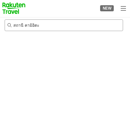
to
NEW
top
page
สถานี คามิอิตะ
23/8/2026
-
24/8/2026
2
คนต่อห้อง
•
1
ห้อง