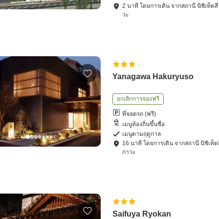
2
นาที โดย
การเดิน
จาก
สถานี นิชิเท็ต
วะ
Yanagawa Hakuryuso
ยกเลิกการจองฟรี
ที่จอดรถ (ฟรี)
เมนูท้องถิ่นขึ้นชื่อ
เมนูตามฤดูกาล
16
นาที โดย
การเดิน
จาก
สถานี นิชิเท็
กาวะ
Saifuya Ryokan