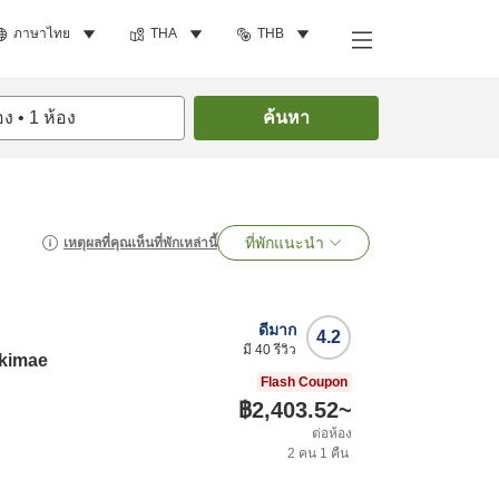
ภาษาไทย
THA
THB
อง
•
1
ห้อง
ค้นหา
ที่พักแนะนำ
เหตุผลที่คุณเห็นที่พักเหล่านี้
ดีมาก
4.2
มี
40
รีวิว
Ekimae
Flash Coupon
฿2,403.52
~
ต่อห้อง
2
คน
1
คืน