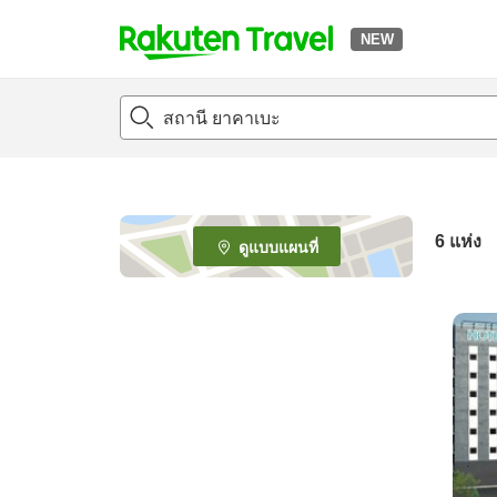
NEW
t
o
p
P
a
g
e
6
แห่ง
ดูแบบแผนที่
_
s
e
a
r
c
h