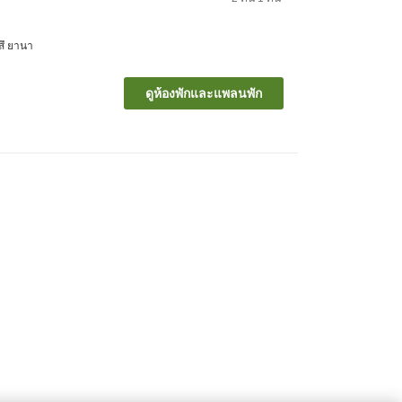
ตสึ ยานา
ดูห้องพักและแพลนพัก