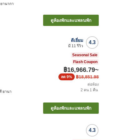
สึ ยานากา
ดูห้องพักและแพลนพัก
ดีเยี่ยม
4.3
มี
11
รีวิว
Seasonal Sale
Flash Coupon
฿16,966.79
~
฿18,851.98
ลด
9%
ต่อห้อง
2
คน
1
คืน
ตสึ ยานา
ดูห้องพักและแพลนพัก
4.3