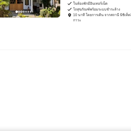
ในห้องพักมีอินเทอร์เน็ต
โถสุขภัณฑ์พร้อมระบบชำระล้าง
10
นาที โดย
การเดิน
จาก
สถานี นิชิเท็
กาวะ