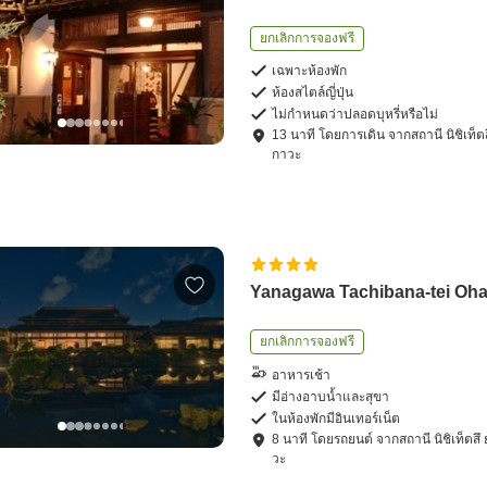
ยกเลิกการจองฟรี
เฉพาะห้องพัก
ห้องสไตล์ญี่ปุ่น
ไม่กำหนดว่าปลอดบุหรี่หรือไม่
13
นาที โดย
การเดิน
จาก
สถานี นิชิเท็
กาวะ
Yanagawa Tachibana-tei Oh
ยกเลิกการจองฟรี
อาหารเช้า
มีอ่างอาบน้ำและสุขา
ในห้องพักมีอินเทอร์เน็ต
8
นาที โดย
รถยนต์
จาก
สถานี นิชิเท็ตส
วะ