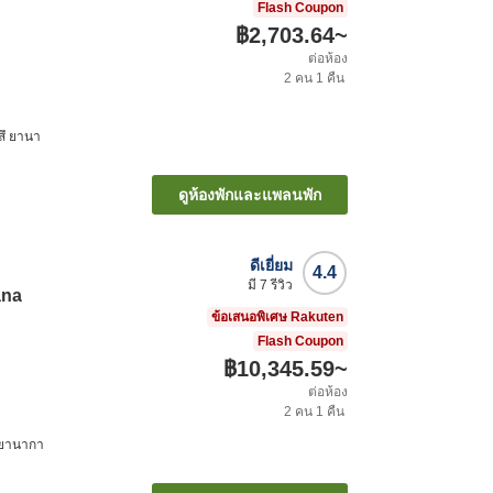
Flash Coupon
฿2,703.64
~
ต่อห้อง
2
คน
1
คืน
ตสึ ยานา
ดูห้องพักและแพลนพัก
ดีเยี่ยม
4.4
มี
7
รีวิว
ana
ข้อเสนอพิเศษ Rakuten
Flash Coupon
฿10,345.59
~
ต่อห้อง
2
คน
1
คืน
ึ ยานากา