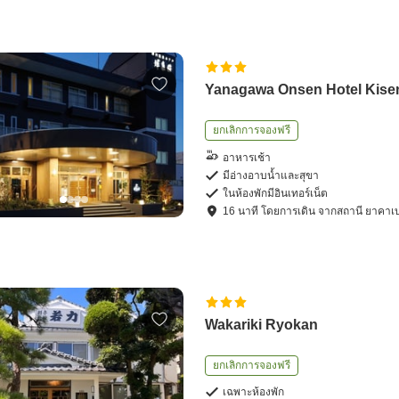
Yanagawa Onsen Hotel Kis
ยกเลิกการจองฟรี
อาหารเช้า
มีอ่างอาบน้ำและสุขา
ในห้องพักมีอินเทอร์เน็ต
16
นาที โดย
การเดิน
จาก
สถานี ยาคาเ
Wakariki Ryokan
ยกเลิกการจองฟรี
เฉพาะห้องพัก