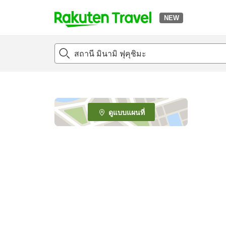
NEW
t
o
p
P
a
g
e
ดูแบบแผนที่
_
s
e
a
r
c
h