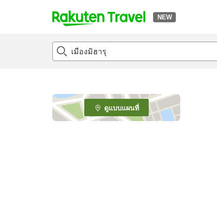
NEW
t
o
p
P
a
g
e
ดูแบบแผนที่
_
s
e
a
r
c
h