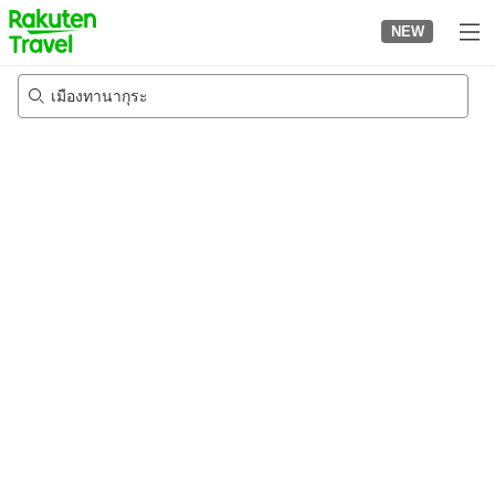
to
NEW
top
page
เมืองทานากุระ
23/8/2026
-
24/8/2026
2
คนต่อห้อง
•
1
ห้อง