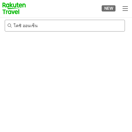
to
NEW
top
page
โคชิ ออนเซ็น
24/8/2026
-
25/8/2026
2
คนต่อห้อง
•
1
ห้อง