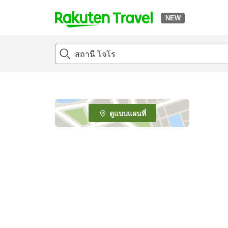
NEW
t
o
p
P
a
g
e
ดูแบบแผนที่
_
s
e
a
r
c
h