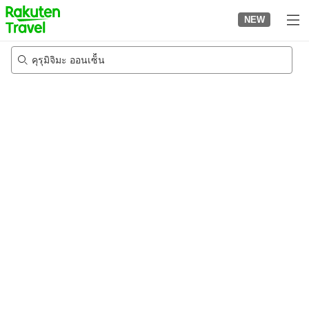
to
NEW
top
page
คุรุมิจิมะ ออนเซ็็น
21/8/2026
-
22/8/2026
2
คนต่อห้อง
•
1
ห้อง