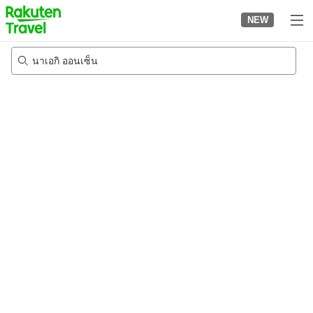
to
NEW
top
page
นาเอกิ ออนเซ็น
24/8/2026
-
25/8/2026
2
คนต่อห้อง
•
1
ห้อง