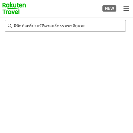
to
NEW
top
page
พิพิธภัณฑ์ประวัติศาสตร์ธรรมชาติกุนมะ
21/8/2026
-
22/8/2026
2
คนต่อห้อง
•
1
ห้อง