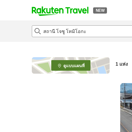
NEW
t
o
p
P
a
g
e
1 แห่ง
ดูแบบแผนที่
_
s
e
a
r
c
h