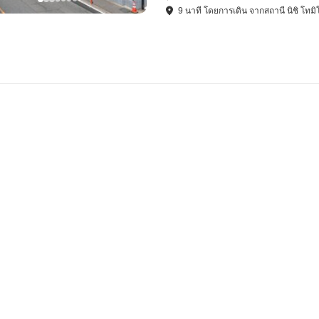
9
นาที โดย
การเดิน
จาก
สถานี นิชิ โทม