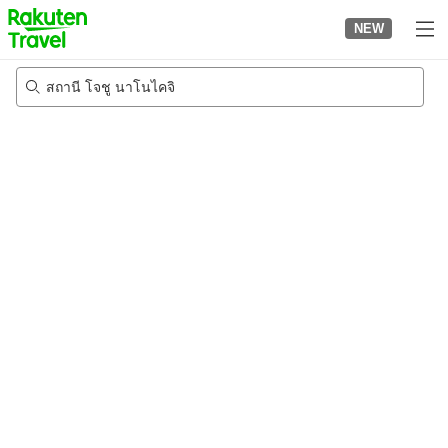
to
NEW
top
page
สถานี โจชู นาโนไคจิ
22/8/2026
-
23/8/2026
2
คนต่อห้อง
•
1
ห้อง