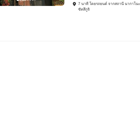
7
นาที โดย
รถยนต์
จาก
สถานี นากาโนะ
ซัทสึกูจิ