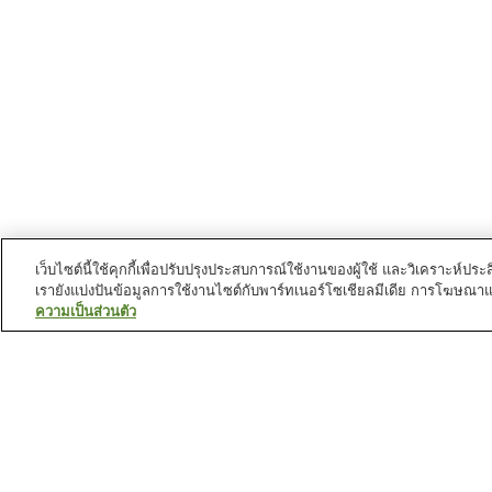
เว็บไซต์นี้ใช้คุกกี้เพื่อปรับปรุงประสบการณ์ใช้งานของผู้ใช้ และวิเคราะห
เรายังแบ่งปันข้อมูลการใช้งานไซต์กับพาร์ทเนอร์โซเชียลมีเดีย การโฆษณา
ความเป็นส่วนตัว
บ่อน้ำพุร้อนใน
กุมมะ
คาซาวะ ออนเซ็น
คาตะชินะ ออนเซ็น
คิริซึมิ ออนเซ็น
คุซัทสึ ออนเซ็น