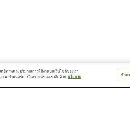
์ประสิทธิภาพและปริมาณการใช้งานบนเว็บไซต์ของเรา
ห้าม
และพาร์ทเนอร์การวิเคราะห์ของเราอีกด้วย
นโยบาย
คามาตะ ออนเซ็น
คามิโมคุ ออนเซ็น
คาวาบะ ออนเซ็น
คุราบุจิ ออนเซ็น
ชิกิชิมะ ออนเซ็น
ชินคาซาวะ ออนเ