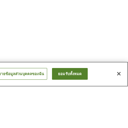
ขายข้อมูลส่วนบุคคลของฉัน
ยอมรับทั้งหมด
คาวารายุออนเซ็น
ซ็น
ชิมะ ออนเซ็น
ดูเพิ่ม