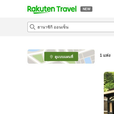
NEW
t
o
p
P
a
g
e
1 แห่ง
ดูแบบแผนที่
_
s
e
a
r
c
h