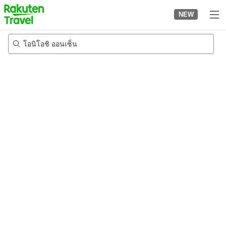
to
NEW
top
page
โอนิโอชิ ออนเซ็น
20/8/2026
-
21/8/2026
2
คนต่อห้อง
•
1
ห้อง