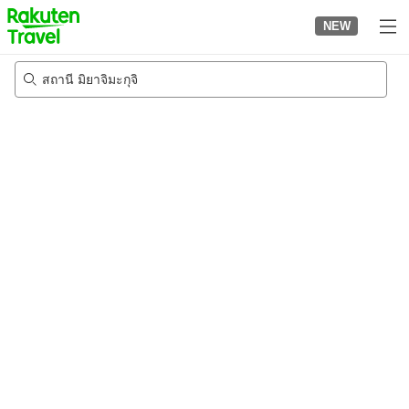
to
NEW
top
page
สถานี มิยาจิมะกุจิ
21/8/2026
-
22/8/2026
2
คนต่อห้อง
•
1
ห้อง