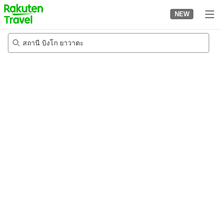
to
NEW
top
page
สถานี บิงโก ยาวาตะ
22/8/2026
-
23/8/2026
2
คนต่อห้อง
•
1
ห้อง