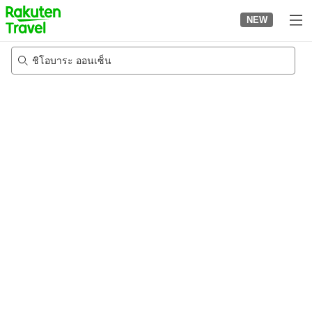
to
NEW
top
page
ชิโอบาระ ออนเซ็น
24/8/2026
-
25/8/2026
2
คนต่อห้อง
•
1
ห้อง