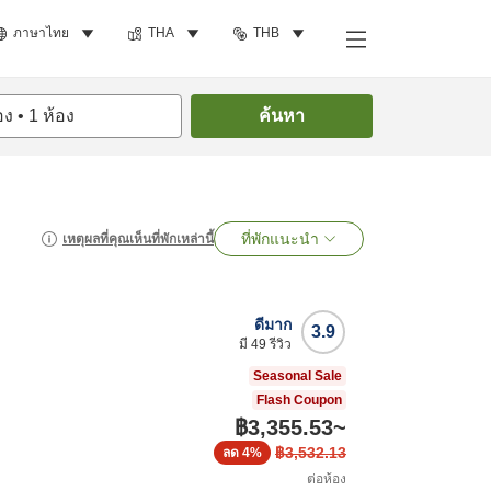
ภาษาไทย
THA
THB
อง
•
1
ห้อง
ค้นหา
ที่พักแนะนำ
เหตุผลที่คุณเห็นที่พักเหล่านี้
ดีมาก
3.9
มี
49
รีวิว
Seasonal Sale
Flash Coupon
฿3,355.53
~
฿3,532.13
ลด
4%
ต่อห้อง