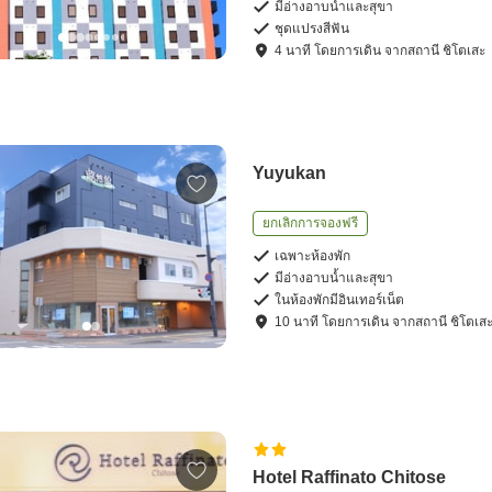
มีอ่างอาบน้ำและสุขา
ชุดแปรงสีฟัน
4
นาที โดย
การเดิน
จาก
สถานี ชิโตเสะ
Yuyukan
ยกเลิกการจองฟรี
เฉพาะห้องพัก
มีอ่างอาบน้ำและสุขา
ในห้องพักมีอินเทอร์เน็ต
10
นาที โดย
การเดิน
จาก
สถานี ชิโตเส
Hotel Raffinato Chitose