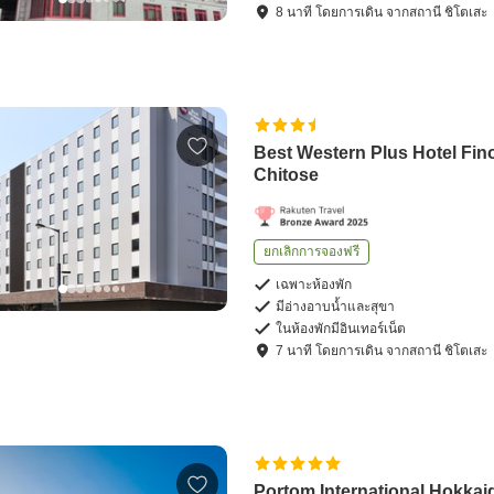
8
นาที โดย
การเดิน
จาก
สถานี ชิโตเสะ
Best Western Plus Hotel Fin
Chitose
ยกเลิกการจองฟรี
เฉพาะห้องพัก
มีอ่างอาบน้ำและสุขา
ในห้องพักมีอินเทอร์เน็ต
7
นาที โดย
การเดิน
จาก
สถานี ชิโตเสะ
Portom International Hokkai