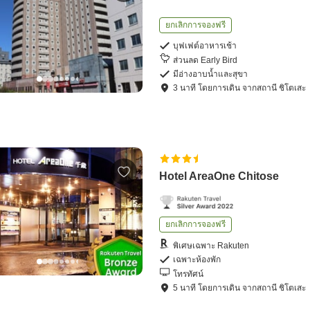
ยกเลิกการจองฟรี
บุฟเฟต์อาหารเช้า
ส่วนลด Early Bird
มีอ่างอาบน้ำและสุขา
3
นาที โดย
การเดิน
จาก
สถานี ชิโตเสะ
Hotel AreaOne Chitose
ยกเลิกการจองฟรี
พิเศษเฉพาะ Rakuten
เฉพาะห้องพัก
โทรทัศน์
5
นาที โดย
การเดิน
จาก
สถานี ชิโตเสะ