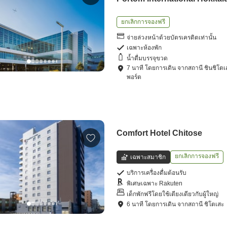
ยกเลิกการจองฟรี
จ่ายล่วงหน้าด้วยบัตรเครดิตเท่านั้น
เฉพาะห้องพัก
น้ำดื่มบรรจุขวด
7
นาที โดย
การเดิน
จาก
สถานี ชินชิโตเ
พอร์ต
Comfort Hotel Chitose
ยกเลิกการจองฟรี
เฉพาะสมาชิก
บริการเครื่องดื่มต้อนรับ
พิเศษเฉพาะ Rakuten
เด็กพักฟรีโดยใช้เตียงเดียวกับผู้ใหญ่
6
นาที โดย
การเดิน
จาก
สถานี ชิโตเสะ