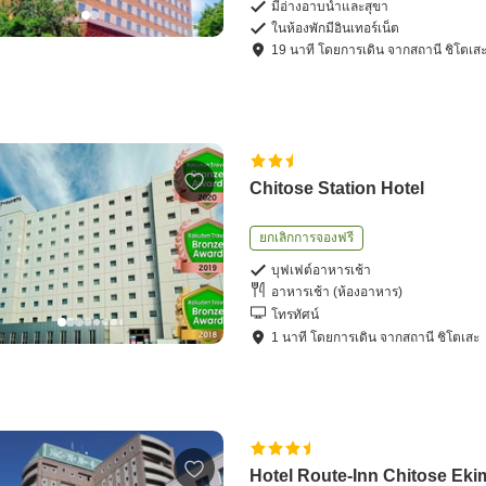
มีอ่างอาบน้ำและสุขา
ในห้องพักมีอินเทอร์เน็ต
19
นาที โดย
การเดิน
จาก
สถานี ชิโตเส
Chitose Station Hotel
ยกเลิกการจองฟรี
บุฟเฟต์อาหารเช้า
อาหารเช้า (ห้องอาหาร)
โทรทัศน์
1
นาที โดย
การเดิน
จาก
สถานี ชิโตเสะ
Hotel Route-Inn Chitose Ek