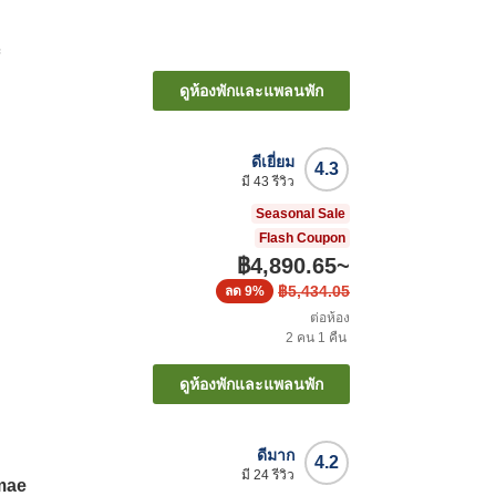
ะ
ดูห้องพักและแพลนพัก
ดีเยี่ยม
4.3
มี
43
รีวิว
Seasonal Sale
Flash Coupon
฿4,890.65
~
฿5,434.05
ลด
9%
ต่อห้อง
2
คน
1
คืน
ดูห้องพักและแพลนพัก
ดีมาก
4.2
มี
24
รีวิว
imae