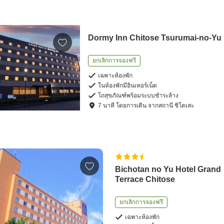
Dormy Inn Chitose Tsurumai-no-Yu
ยกเลิกการจองฟรี
เฉพาะห้องพัก
ในห้องพักมีอินเทอร์เน็ต
โถสุขภัณฑ์พร้อมระบบชำระล้าง
7
นาที โดย
การเดิน
จาก
สถานี ชิโตเสะ
Bichotan no Yu Hotel Grand
Terrace Chitose
ยกเลิกการจองฟรี
เฉพาะห้องพัก