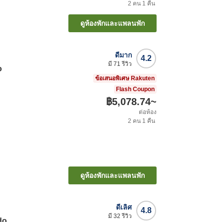
2
คน
1
คืน
ดูห้องพักและแพลนพัก
ดีมาก
4.2
มี
71
รีวิว
o
ข้อเสนอพิเศษ Rakuten
Flash Coupon
฿5,078.74
~
ต่อห้อง
2
คน
1
คืน
ดูห้องพักและแพลนพัก
ดีเลิศ
4.8
มี
32
รีวิว
do