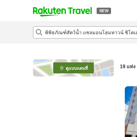
NEW
t
o
p
P
a
g
e
19
แห่ง
ดูแบบแผนที่
_
s
e
a
r
c
h