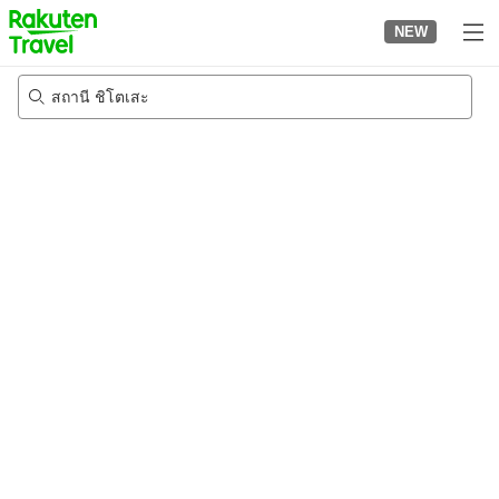
to
NEW
top
page
สถานี ชิโตเสะ
21/8/2026
-
22/8/2026
2
คนต่อห้อง
•
1
ห้อง