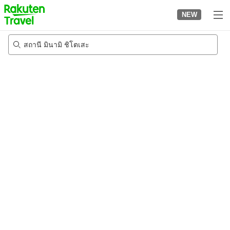
to
NEW
top
page
สถานี มินามิ ชิโตเสะ
20/8/2026
-
21/8/2026
2
คนต่อห้อง
•
1
ห้อง