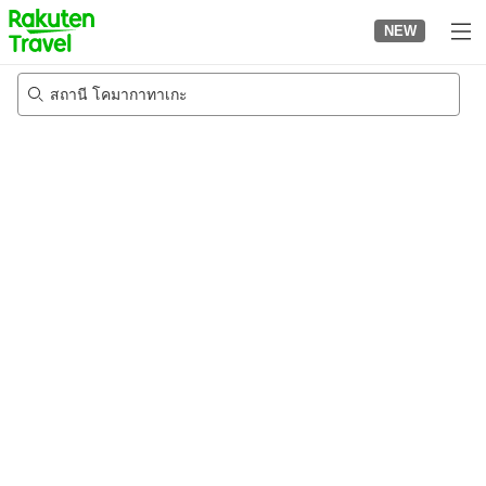
to
NEW
top
page
สถานี โคมากาทาเกะ
20/8/2026
-
21/8/2026
2
คนต่อห้อง
•
1
ห้อง