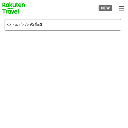
to
NEW
top
page
นครโนโบริเบ็ตสึ
22/8/2026
-
23/8/2026
2
คนต่อห้อง
•
1
ห้อง