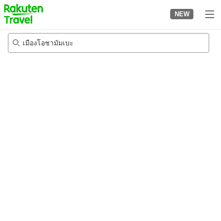
to
NEW
top
page
เมืองโอชามัมเบะ
22/8/2026
-
23/8/2026
2
คนต่อห้อง
•
1
ห้อง