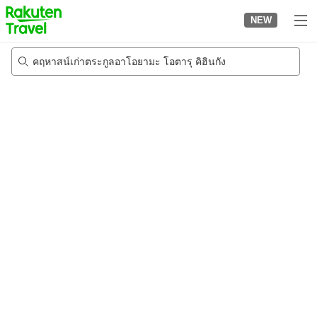
to
NEW
top
page
คฤหาสน์เก่าตระกูลอาโอยามะ โอตารุ คิฮินกัง
22/8/2026
-
23/8/2026
2
คนต่อห้อง
•
1
ห้อง