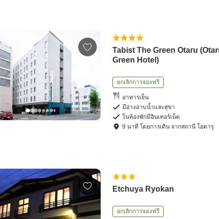
Tabist The Green Otaru (Ota
Green Hotel)
ยกเลิกการจองฟรี
อาหารเย็น
มีอ่างอาบน้ำและสุขา
ในห้องพักมีอินเทอร์เน็ต
9
นาที โดย
การเดิน
จาก
สถานี โอตารุ
Etchuya Ryokan
ยกเลิกการจองฟรี