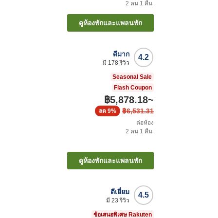
2
คน
1
คืน
ดูห้องพักและแพลนพัก
ดีมาก
4.2
มี
178
รีวิว
Seasonal Sale
Flash Coupon
฿5,878.18
~
฿6,531.31
ลด
9%
ต่อห้อง
2
คน
1
คืน
ดูห้องพักและแพลนพัก
ดีเยี่ยม
4.5
มี
23
รีวิว
ข้อเสนอพิเศษ Rakuten