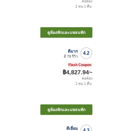
ต่อห้อง
2
คน
1
คืน
ดูห้องพักและแพลนพัก
ดีมาก
4.2
มี
79
รีวิว
Flash Coupon
฿4,827.94
~
ต่อห้อง
2
คน
1
คืน
ดูห้องพักและแพลนพัก
ดีเยี่ยม
4.3