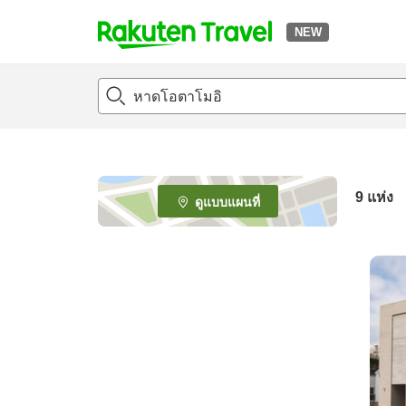
NEW
t
o
p
P
a
g
e
9
แห่ง
ดูแบบแผนที่
_
s
e
a
r
c
h