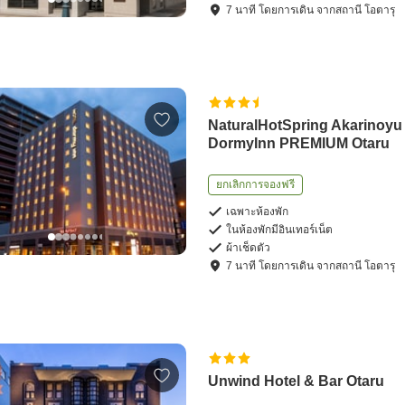
7
นาที โดย
การเดิน
จาก
สถานี โอตารุ
NaturalHotSpring Akarinoyu
DormyInn PREMIUM Otaru
ยกเลิกการจองฟรี
เฉพาะห้องพัก
ในห้องพักมีอินเทอร์เน็ต
ผ้าเช็ดตัว
7
นาที โดย
การเดิน
จาก
สถานี โอตารุ
Unwind Hotel & Bar Otaru