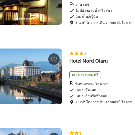
อาหารเช้า
ไม่มีอ่างอาบน้ำหรือสุขา
ห้องสไตล์ญี่ปุ่น
8
นาที โดย
การเดิน
จาก
สถานี โอตารุ
Hotel Nord Otaru
ยกเลิกการจองฟรี
พิเศษเฉพาะ Rakuten
เฉพาะห้องพัก
เหมาะสำหรับพักผ่อน
7
นาที โดย
การเดิน
จาก
สถานี โอตารุ