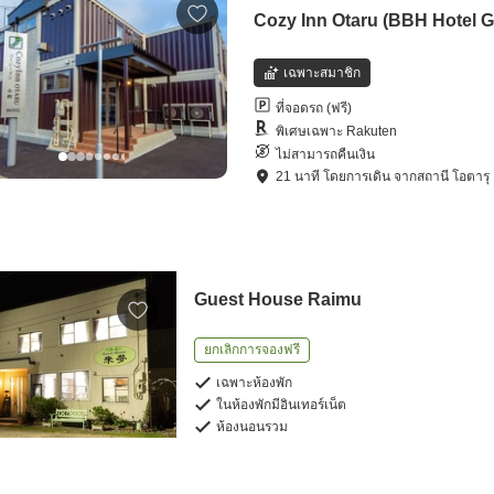
Cozy Inn Otaru (BBH Hotel 
เฉพาะสมาชิก
ที่จอดรถ (ฟรี)
พิเศษเฉพาะ Rakuten
ไม่สามารถคืนเงิน
21
นาที โดย
การเดิน
จาก
สถานี โอตารุ
Guest House Raimu
ยกเลิกการจองฟรี
เฉพาะห้องพัก
ในห้องพักมีอินเทอร์เน็ต
ห้องนอนรวม