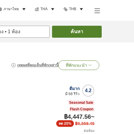
ภาษาไทย
THA
THB
อง
•
1
ห้อง
ค้นหา
ที่พักแนะนำ
เหตุผลที่คุณเห็นที่พักเหล่านี้
ดีมาก
4.2
มี
68
รีวิว
Seasonal Sale
Flash Coupon
฿4,447.56
~
฿5,559.45
ลด
20%
ต่อห้อง