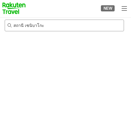
to
NEW
top
page
สถานี เซนิบาโกะ
22/8/2026
-
23/8/2026
2
คนต่อห้อง
•
1
ห้อง