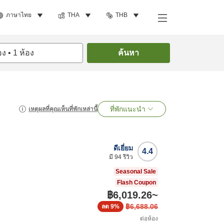
ภาษาไทย
THA
THB
อง
•
1
ห้อง
ค้นหา
ที่พักแนะนำ
เหตุผลที่คุณเห็นที่พักเหล่านี้
ดีเยี่ยม
4.4
มี
94
รีวิว
Seasonal Sale
Flash Coupon
฿6,019.26
~
฿6,688.06
ลด
9%
ต่อห้อง