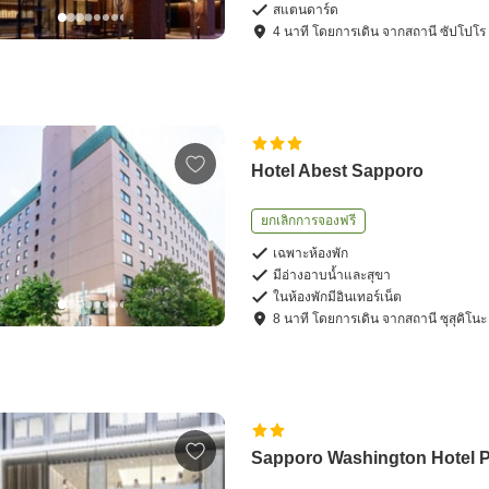
สแตนดาร์ด
4
นาที โดย
การเดิน
จาก
สถานี ซัปโปโร
Hotel Abest Sapporo
ยกเลิกการจองฟรี
เฉพาะห้องพัก
มีอ่างอาบน้ำและสุขา
ในห้องพักมีอินเทอร์เน็ต
8
นาที โดย
การเดิน
จาก
สถานี ซุสุคิโนะ
Sapporo Washington Hotel P