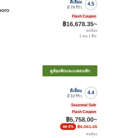
ดีเยี่ยม
4.5
มี
79
รีวิว
poro
Flash Coupon
฿16,678.35
~
ต่อห้อง
2
คน
1
คืน
ดูห้องพักและแพลนพัก
ดีเยี่ยม
4.4
มี
10
รีวิว
Seasonal Sale
Flash Coupon
฿5,758.00
~
฿6,061.05
ลด
4%
ต่อห้อง