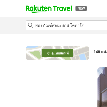
NEW
t
o
p
P
a
g
e
148
แห่
ดูแบบแผนที่
_
s
e
a
r
c
h