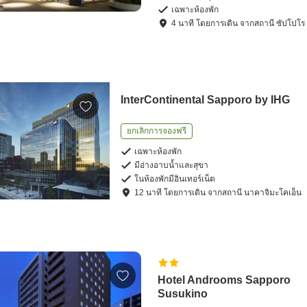
เฉพาะห้องพัก
4
นาที โดย
การเดิน
จาก
สถานี ซัปโปโร
InterContinental Sapporo by IHG
ยกเลิกการจองฟรี
เฉพาะห้องพัก
มีอ่างอาบน้ำและสุขา
ในห้องพักมีอินเทอร์เน็ต
12
นาที โดย
การเดิน
จาก
สถานี นาคาจิมะโคเอ็น
Hotel Androoms Sapporo
Susukino