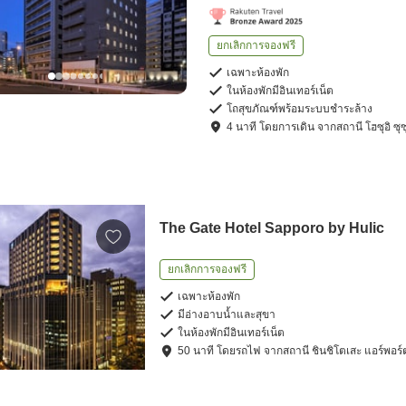
ยกเลิกการจองฟรี
เฉพาะห้องพัก
ในห้องพักมีอินเทอร์เน็ต
โถสุขภัณฑ์พร้อมระบบชำระล้าง
4
นาที โดย
การเดิน
จาก
สถานี โฮซุอิ ซุ
The Gate Hotel Sapporo by Hulic
ยกเลิกการจองฟรี
เฉพาะห้องพัก
มีอ่างอาบน้ำและสุขา
ในห้องพักมีอินเทอร์เน็ต
50
นาที โดย
รถไฟ
จาก
สถานี ชินชิโตเสะ แอร์พอร์