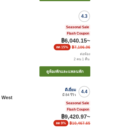
4.3
Seasonal Sale
Flash Coupon
฿6,040.15
~
฿7,106.06
ลด
15%
ต่อห้อง
2
คน
1
คืน
ดูห้องพักและแพลนพัก
ดีเยี่ยม
4.4
มี
84
รีวิว
o West
Seasonal Sale
Flash Coupon
฿9,420.97
~
฿10,467.65
ลด
9%