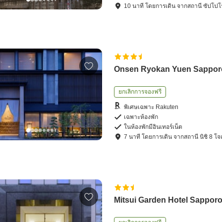
10
นาที โดย
การเดิน
จาก
สถานี ซัปโปโ
Onsen Ryokan Yuen Sappor
ยกเลิกการจองฟรี
พิเศษเฉพาะ Rakuten
เฉพาะห้องพัก
ในห้องพักมีอินเทอร์เน็ต
7
นาที โดย
การเดิน
จาก
สถานี นิชิ 8 โจ
Mitsui Garden Hotel Sappor