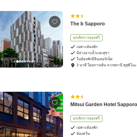
The b Sapporo
ยกเลิกการจองฟรี
เฉพาะห้องพัก
มีอ่างอาบน้ำและสุขา
ในห้องพักมีอินเทอร์เน็ต
3
นาที โดย
การเดิน
จาก
สถานี ซุสุคิโนะ
Mitsui Garden Hotel Sappor
ยกเลิกการจองฟรี
เฉพาะห้องพัก
ห้องควีน