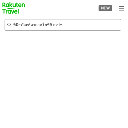
to
NEW
top
page
พิพิธภัณฑ์อวกาศโยชิกิ สเปซ
21/8/2026
-
22/8/2026
2
คนต่อห้อง
•
1
ห้อง