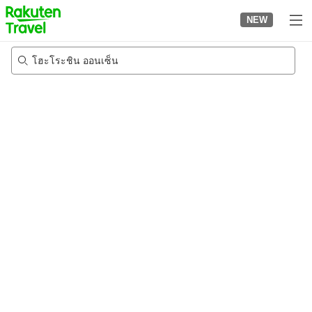
to
NEW
top
page
โฮะโระชิน ออนเซ็น
21/8/2026
-
22/8/2026
2
คนต่อห้อง
•
1
ห้อง