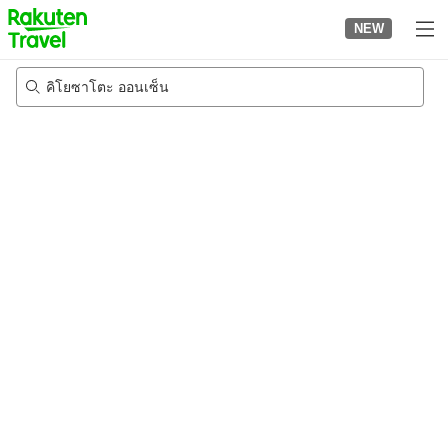
to
NEW
top
page
คิโยซาโตะ ออนเซ็น
22/8/2026
-
23/8/2026
2
คนต่อห้อง
•
1
ห้อง