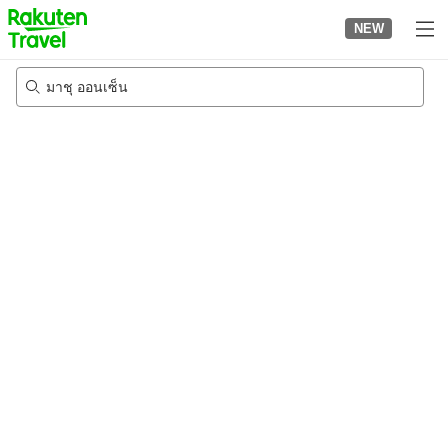
to
NEW
top
page
มาชุ ออนเซ็น
23/8/2026
-
24/8/2026
2
คนต่อห้อง
•
1
ห้อง