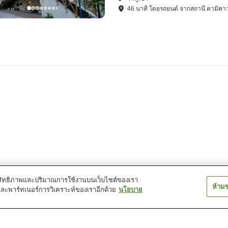
46
นาที โดย
รถยนต์
จาก
สถานี คามิคา
์ประสิทธิภาพและปริมาณการใช้งานบนเว็บไซต์ของเรา
ห้าม
และพาร์ทเนอร์การวิเคราะห์ของเราอีกด้วย
นโยบาย
คิตะมุระ ออนเซ็น
คิตะยุซาวะ ออนเซ็น
คิตามิ ออนเซ็น