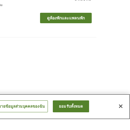
วะ
ดูห้องพักและแพลนพัก
ขายข้อมูลส่วนบุคคลของฉัน
ยอมรับทั้งหมด
คิโยซาโตะ ออนเซ็น