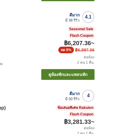
ดีมาก
4.1
มี
38
รีวิว
Seasonal Sale
Flash Coupon
฿6,207.36
~
฿6,897.06
ลด
9%
ต่อห้อง
2
คน
1
คืน
วะ
ดูห้องพักและแพลนพัก
ดีมาก
4
มี
30
รีวิว
up)
ข้อเสนอพิเศษ Rakuten
Flash Coupon
฿3,281.33
~
ต่อห้อง
2
คน
1
คืน