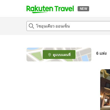
NEW
t
o
p
P
a
g
e
6
แห่ง
ดูแบบแผนที่
_
s
e
a
r
c
h