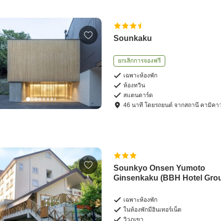
Sounkaku
ยกเลิกการจองฟรี
เฉพาะห้องพัก
ห้องทวิน
สแตนดาร์ด
46
นาที โดย
รถยนต์
จาก
สถานี คามิคา
Sounkyo Onsen Yumoto
Ginsenkaku (BBH Hotel Gro
เฉพาะห้องพัก
ในห้องพักมีอินเทอร์เน็ต
วิวภูเขา