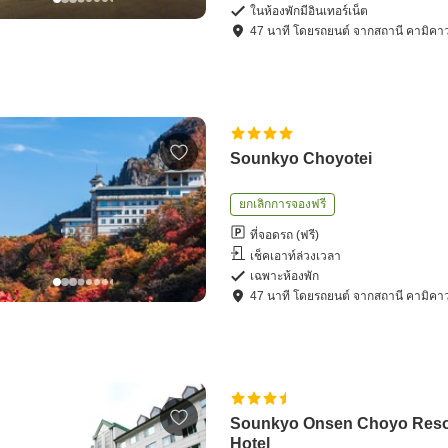
ในห้องพักมีอินเทอร์เน็ต
47
นาที โดย
รถยนต์
จาก
สถานี คามิคา
Sounkyo Choyotei
ยกเลิกการจองฟรี
ที่จอดรถ (ฟรี)
เช็คเอาท์ล่วงเวลา
เฉพาะห้องพัก
47
นาที โดย
รถยนต์
จาก
สถานี คามิคา
Sounkyo Onsen Choyo Reso
Hotel