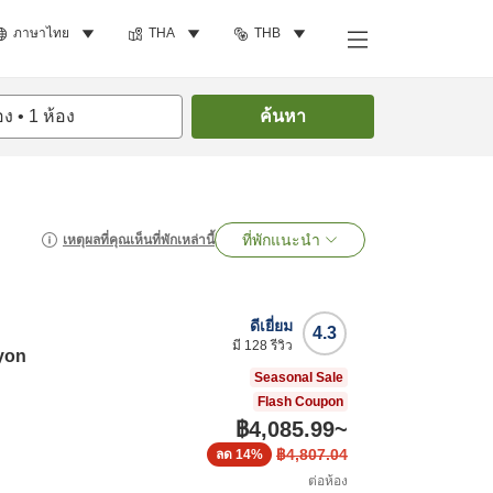
ภาษาไทย
THA
THB
อง
•
1
ห้อง
ค้นหา
ที่พักแนะนำ
เหตุผลที่คุณเห็นที่พักเหล่านี้
ดีเยี่ยม
4.3
มี
128
รีวิว
yon
Seasonal Sale
Flash Coupon
฿4,085.99
~
฿4,807.04
ลด
14%
ต่อห้อง