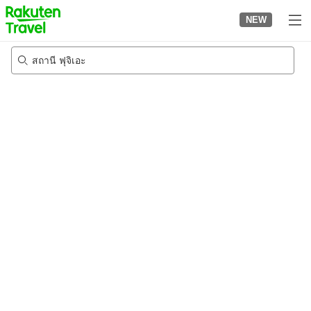
to
NEW
top
page
สถานี ฟุจิเอะ
23/8/2026
-
24/8/2026
2
คนต่อห้อง
•
1
ห้อง