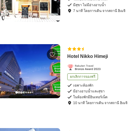
มีสุขา ไม่มีอ่างอาบน้ำ
7
นาที โดย
การเดิน
จาก
สถานี ฮิเมจิ
Hotel Nikko Himeji
ยกเลิกการจองฟรี
เฉพาะห้องพัก
มีอ่างอาบน้ำและสุขา
ในห้องพักมีอินเทอร์เน็ต
10
นาที โดย
การเดิน
จาก
สถานี ฮิเมจิ