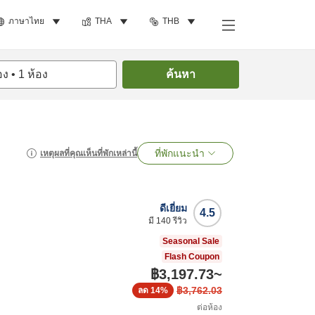
ภาษาไทย
THA
THB
อง
•
1
ห้อง
ค้นหา
ที่พักแนะนำ
เหตุผลที่คุณเห็นที่พักเหล่านี้
ดีเยี่ยม
4.5
มี
140
รีวิว
Seasonal Sale
Flash Coupon
฿3,197.73
~
฿3,762.03
ลด
14%
ต่อห้อง