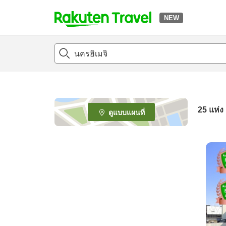
NEW
t
o
p
P
a
g
e
25
แห่ง
ดูแบบแผนที่
_
s
e
a
r
c
h