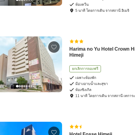
ห้องควีน
5
นาที โดย
การเดิน
จาก
สถานี ฮิเมจิ
Harima no Yu Hotel Crown Hi
Himeji
ยกเลิกการจองฟรี
เฉพาะห้องพัก
มีอ่างอาบน้ำและสุขา
ห้องซิงเกิล
11
นาที โดย
การเดิน
จาก
สถานี เทการ
Hotel Fosse Himeji