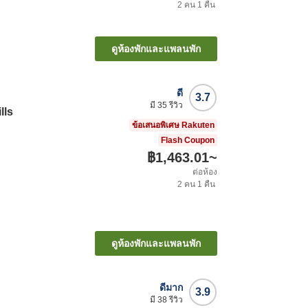
2
คน
1
คืน
ดูห้องพักและแพลนพัก
ดี
3.7
มี
35
รีวิว
lls
ข้อเสนอพิเศษ Rakuten
Flash Coupon
฿1,463.01
~
ต่อห้อง
2
คน
1
คืน
ะ
ดูห้องพักและแพลนพัก
ดีมาก
3.9
มี
38
รีวิว