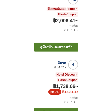
ข้อเสนอพิเศษ Rakuten
Flash Coupon
฿2,006.41
~
ต่อห้อง
2
คน
1
คืน
ดูห้องพักและแพลนพัก
ดีมาก
4
มี
34
รีวิว
Hotel Discount
Flash Coupon
฿1,738.06
~
฿1,931.17
ลด
9%
ต่อห้อง
2
คน
1
คืน