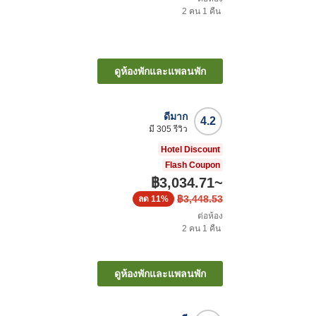
2
คน
1
คืน
ดูห้องพักและแพลนพัก
ดีมาก
4.2
มี
305
รีวิว
Hotel Discount
Flash Coupon
฿3,034.71
~
฿3,448.53
ลด
11%
ต่อห้อง
2
คน
1
คืน
ดูห้องพักและแพลนพัก