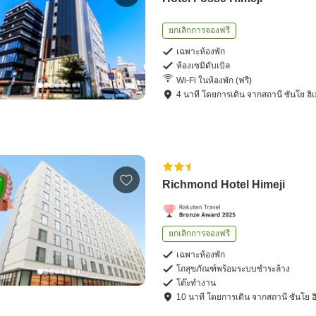
ยกเลิกการจองฟรี
เฉพาะห้องพัก
ห้องเซมิดับเบิล
Wi-Fi ในห้องพัก (ฟรี)
4
นาที โดย
การเดิน
จาก
สถานี ซันโย ฮิเ
Richmond Hotel Himeji
ยกเลิกการจองฟรี
เฉพาะห้องพัก
โถสุขภัณฑ์พร้อมระบบชำระล้าง
โต๊ะทำงาน
10
นาที โดย
การเดิน
จาก
สถานี ซันโย ฮ