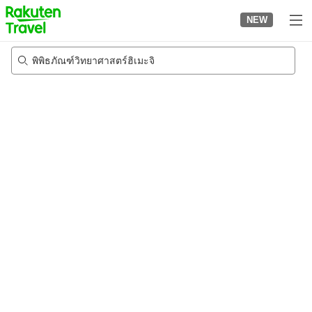
to
NEW
top
page
พิพิธภัณฑ์วิทยาศาสตร์ฮิเมะจิ
22/8/2026
-
23/8/2026
2
คนต่อห้อง
•
1
ห้อง