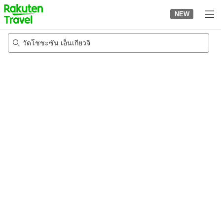
to
NEW
top
page
วัดโชชะซัน เอ็นเกียวจิ
21/8/2026
-
22/8/2026
2
คนต่อห้อง
•
1
ห้อง