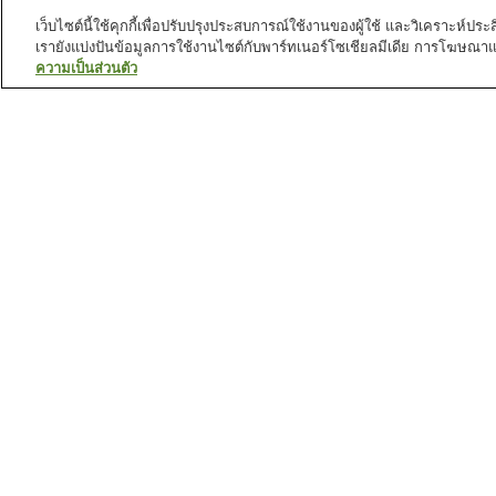
เว็บไซต์นี้ใช้คุกกี้เพื่อปรับปรุงประสบการณ์ใช้งานของผู้ใช้ และวิเคราะห
เรายังแบ่งปันข้อมูลการใช้งานไซต์กับพาร์ทเนอร์โซเชียลมีเดีย การโฆษณา
ความเป็นส่วนตัว
สถานีรถไฟใน
นครฮิเมจิ
สถานี Tegarayama Heiwa
สถานี คาเมยามะ
Koen
สถานี ซันโย เทนมะ
สถานี นิชิ ชิคามะ
สถานที่น่าสนใจใน
นครฮิเมจิ
กระเช้าลอยฟ้าบนภูเขาโช
ปราสาทฮิเมจิ
ชะ
พิพิธภัณฑ์ศิลปหัตถกรรมพื้น
พิพิธภัณฑ์ศิลปะเมืองฮิเมะ
บ้านโชชะ