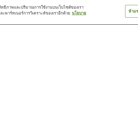
์ประสิทธิภาพและปริมาณการใช้งานบนเว็บไซต์ของเรา
ห้าม
และพาร์ทเนอร์การวิเคราะห์ของเราอีกด้วย
นโยบาย
สถานี ชิคามะ
สถานี ชิราฮามะ โนมิยะ
สถานี ซันโย อาโ
สถานี นิบุโนะ
สถานี มาโทกาตะ
สถานี มิโซกูจิ
ป่าสังเกตการณ์ธรรมชาติ
พิพิธภัณฑ์งานวรรณกรรม
พิพิธภัณฑ์ประวัติ
จังหวัดฮิเมจิ
เมืองฮิเมจิ
หวัดเฮียวโกะ
จิ
พิพิธภัณฑ์สัตว์น้ำเมืองฮิเมจิ
วัดฮอนโทคุจิ
วัดโชชะซัน เอ็นเ