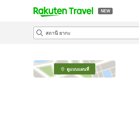
NEW
t
o
p
P
a
g
e
ดูแบบแผนที่
_
s
e
a
r
c
h