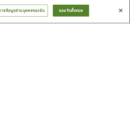
ขายข้อมูลส่วนบุคคลของฉัน
ยอมรับทั้งหมด
อชิ
สถานี ซันโย ฮิเมจิ
สถานี ยากะ
ดูเพิ่ม
ศาสตร์จัง
พิพิธภัณฑ์วิทยาศาสตร์ฮิ
เมะจิ
กียวจิ
ศาลเจ้าฮิโรมิเนะ
ดูเพิ่ม