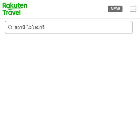
to
NEW
top
page
สถานี โฮโจมาจิ
23/8/2026
-
24/8/2026
2
คนต่อห้อง
•
1
ห้อง