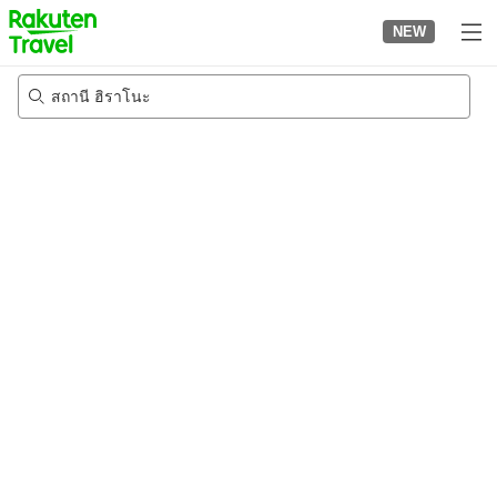
to
NEW
top
page
สถานี ฮิราโนะ
22/8/2026
-
23/8/2026
2
คนต่อห้อง
•
1
ห้อง