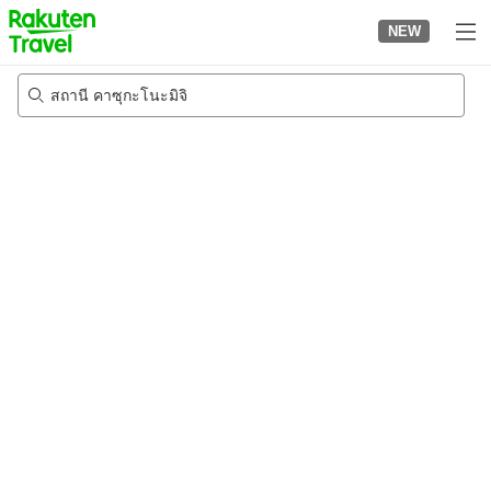
to
NEW
top
page
สถานี คาซุกะโนะมิจิ
20/8/2026
-
21/8/2026
2
คนต่อห้อง
•
1
ห้อง