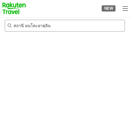
to
NEW
top
page
สถานี มนโดะยาคุจิน
20/8/2026
-
21/8/2026
2
คนต่อห้อง
•
1
ห้อง