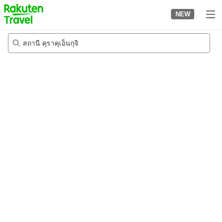
to
NEW
top
page
สถานี คุราคุเอ็นกุจิ
22/8/2026
-
23/8/2026
2
คนต่อห้อง
•
1
ห้อง