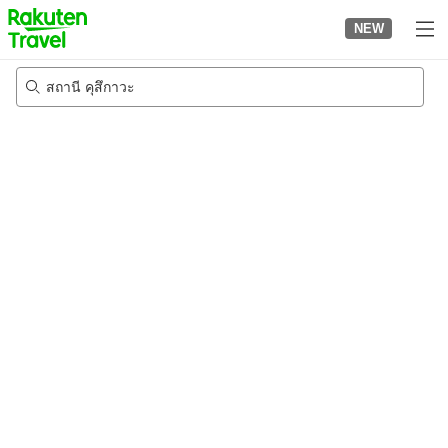
to
NEW
top
page
สถานี คุสึกาวะ
20/8/2026
-
21/8/2026
2
คนต่อห้อง
•
1
ห้อง