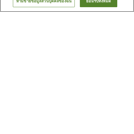
ห้ามขายข้อมูลส่วนบุคคลของฉัน
ยอมรับทั้งหมด
ย้อนกลับ
6
แห่ง
เหตุผลที่คุณเห็นที่พักเหล่านี้