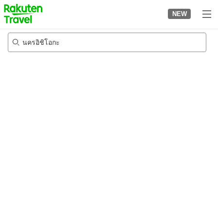
to
NEW
top
page
นครอิชิโอกะ
21/8/2026
-
22/8/2026
2
คนต่อห้อง
•
1
ห้อง