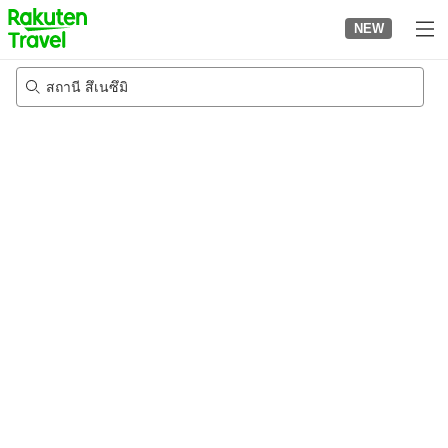
to
NEW
top
page
สถานี สึเนซึมิ
21/8/2026
-
22/8/2026
2
คนต่อห้อง
•
1
ห้อง