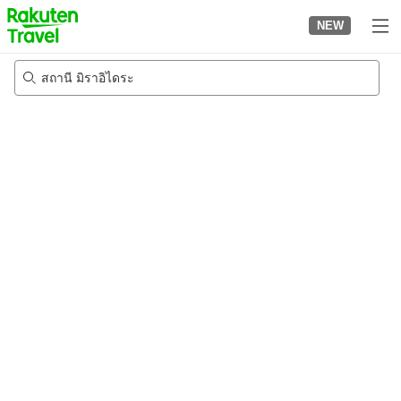
to
NEW
top
page
สถานี มิราอิไดระ
22/8/2026
-
23/8/2026
2
คนต่อห้อง
•
1
ห้อง